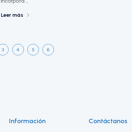
incorpora ...
Leer más
3
4
5
6
Información
Contáctanos