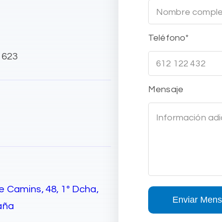
Teléfono*
 623
Mensaje
e Camins, 48, 1º Dcha,
aña