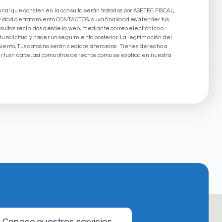
sonal que consten en la consulta serán tratados por ASETEC FISCAL,
bvidad de tratamiento CONTACTOS, cuya finalidad es atender tus
onsultas recibidas desde la web, mediante correo electrónico o
tu solicitud y hacer un seguimiento posterior. La legitimación del
iento, Tus datos no serán cedidos a terceros. Tienes derecho a
ir tusn datos, así como otros derechos como se explica en nuestra
Conoce nuestros servicios