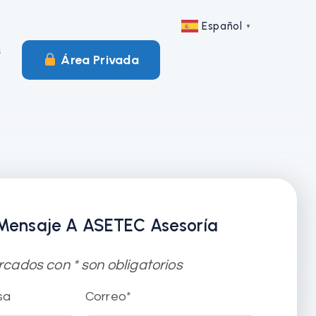
Español
▼
s
︎ Área Privada
Mensaje A ASETEC Asesoría
ados con * son obligatorios
sa
Correo*