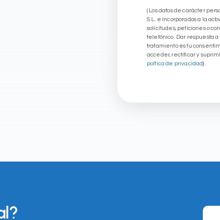
( Los datos de carácter per
S.L. e incorporados a la ac
solicitudes, peticiones o c
telefónico. Dar respuesta a 
tratamiento es tu consentim
acceder, rectificar y suprim
poltica de privacidad
)
.
al?