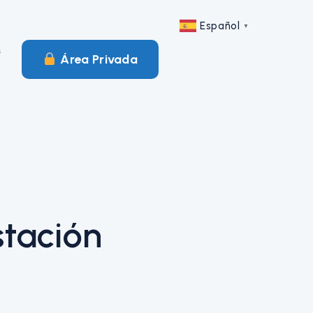
Español
▼
s
︎ Área Privada
stación